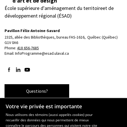
d’art et de design
École supérieure d'aménagement du territoireet de
développement régional (ÉSAD)
Pavillon Félix-Antoine-Savard
2325, allée des Bibliothèques, bureau FAS-1616, 
Québec (Québec)  
G1V 0A6
Phone: 
418 656-7685
Email:
InfoProgramme@esad.ulaval.ca
Follow us on Facebook
Follow us on LinkedIn
Follow us on YouTube
Questions?
Votre vie privée est importante
Les écoles et la recherche
Nous utilisons des témoins (aussi appelés
cookies
) pour
recueillir des données qui nous permettent de mieux
École supérieure d’aménagement du territoire et de développement
connaître le parcours des personnes qui visitent notre site