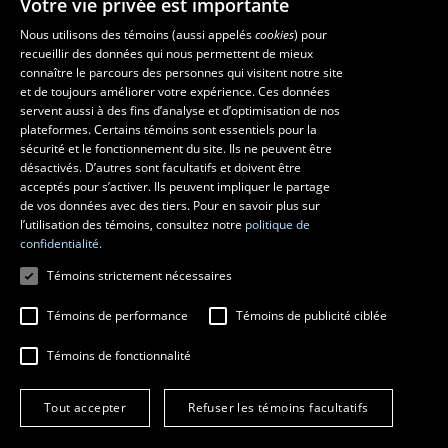
Votre vie privée est importante
Les écoles et la recherche
Nous utilisons des témoins (aussi appelés
cookies
) pour
recueillir des données qui nous permettent de mieux
École supérieure d’aménagement du territoire et de développement
connaître le parcours des personnes qui visitent notre site
régional
et de toujours améliorer votre expérience. Ces données
servent aussi à des fins d’analyse et d’optimisation de nos
École d’architecture
plateformes. Certains témoins sont essentiels pour la
École d’art
sécurité et le fonctionnement du site. Ils ne peuvent être
École de design
désactivés. D’autres sont facultatifs et doivent être
Centre de recherche en aménagement et développement
acceptés pour s’activer. Ils peuvent impliquer le partage
de vos données avec des tiers. Pour en savoir plus sur
l’utilisation des témoins, consultez notre
politique de
confidentialité.
Témoins strictement nécessaires
Témoins de performance
Témoins de publicité ciblée
Témoins de fonctionnalité
© 2026 Université Laval
Tous droits réservés
Tout accepter
Refuser les témoins facultatifs
Conditions générales d'utilisation
Fraude en ligne