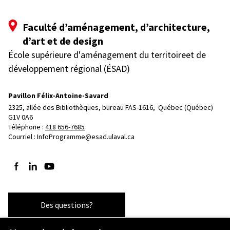
Faculté d’aménagement, d’architecture,
d’art et de design
École supérieure d'aménagement du territoireet de
développement régional (ÉSAD)
Pavillon Félix-Antoine-Savard
2325, allée des Bibliothèques, bureau FAS-1616, 
Québec (Québec)  
G1V 0A6
Téléphone : 
418 656-7685
Courriel :
InfoProgramme@esad.ulaval.ca
Suivez-nous sur Facebook
Suivez-nous sur LinkedIn
Suivez-nous sur YouTube
Des questions?