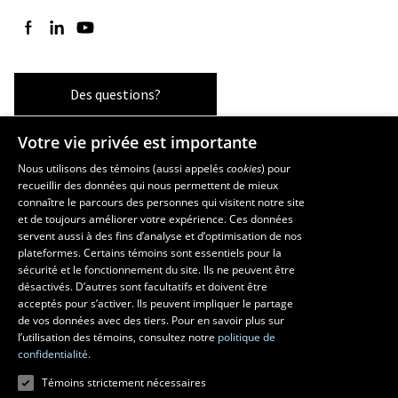
Suivez-nous sur Facebook
Suivez-nous sur LinkedIn
Suivez-nous sur YouTube
Des questions?
Votre vie privée est importante
Les écoles et la recherche
Nous utilisons des témoins (aussi appelés
cookies
) pour
recueillir des données qui nous permettent de mieux
École supérieure d’aménagement du territoire et de développement
connaître le parcours des personnes qui visitent notre site
régional
et de toujours améliorer votre expérience. Ces données
servent aussi à des fins d’analyse et d’optimisation de nos
École d’architecture
plateformes. Certains témoins sont essentiels pour la
École d’art
sécurité et le fonctionnement du site. Ils ne peuvent être
École de design
désactivés. D’autres sont facultatifs et doivent être
Centre de recherche en aménagement et développement
acceptés pour s’activer. Ils peuvent impliquer le partage
de vos données avec des tiers. Pour en savoir plus sur
l’utilisation des témoins, consultez notre
politique de
confidentialité.
Témoins strictement nécessaires