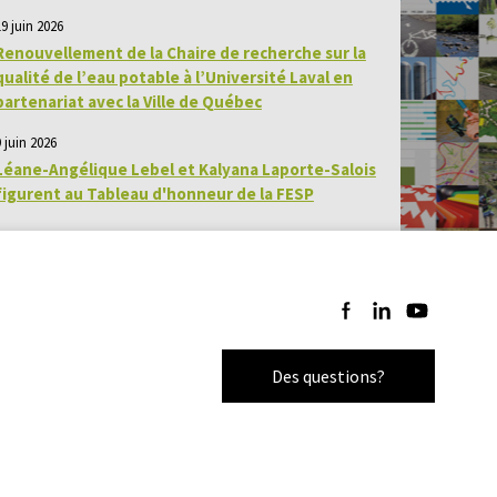
19 juin 2026
Renouvellement de la Chaire de recherche sur la
qualité de l’eau potable à l’Université Laval en
partenariat avec la Ville de Québec
 juin 2026
Léane-Angélique Lebel et Kalyana Laporte-Salois
figurent au Tableau d'honneur de la FESP
Suivez-nous sur Facebo
Suivez-nous sur Li
Suivez-nous 
Des questions?