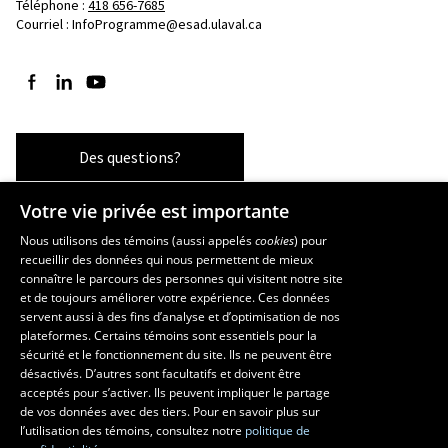
Téléphone : 
418 656-7685
Courriel :
InfoProgramme@esad.ulaval.ca
Suivez-nous sur Facebook
Suivez-nous sur LinkedIn
Suivez-nous sur YouTube
Des questions?
Votre vie privée est importante
Les écoles et la recherche
Nous utilisons des témoins (aussi appelés
cookies
) pour
recueillir des données qui nous permettent de mieux
École supérieure d’aménagement du territoire et de développement
connaître le parcours des personnes qui visitent notre site
régional
et de toujours améliorer votre expérience. Ces données
servent aussi à des fins d’analyse et d’optimisation de nos
École d’architecture
plateformes. Certains témoins sont essentiels pour la
École d’art
sécurité et le fonctionnement du site. Ils ne peuvent être
École de design
désactivés. D’autres sont facultatifs et doivent être
Centre de recherche en aménagement et développement
acceptés pour s’activer. Ils peuvent impliquer le partage
de vos données avec des tiers. Pour en savoir plus sur
l’utilisation des témoins, consultez notre
politique de