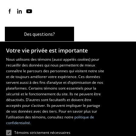
Suivez-nous sur Facebook
Suivez-nous sur LinkedIn
Suivez-nous sur YouTube
Des questions?
Votre vie privée est importante
Les écoles et la recherche
Nous utilisons des témoins (aussi appelés
cookies
) pour
recueillir des données qui nous permettent de mieux
École supérieure d’aménagement du territoire et de développement
connaître le parcours des personnes qui visitent notre site
régional
et de toujours améliorer votre expérience. Ces données
servent aussi à des fins d’analyse et d’optimisation de nos
École d’architecture
plateformes. Certains témoins sont essentiels pour la
École d’art
sécurité et le fonctionnement du site. Ils ne peuvent être
École de design
désactivés. D’autres sont facultatifs et doivent être
Centre de recherche en aménagement et développement
acceptés pour s’activer. Ils peuvent impliquer le partage
de vos données avec des tiers. Pour en savoir plus sur
l’utilisation des témoins, consultez notre
politique de
confidentialité.
Témoins strictement nécessaires