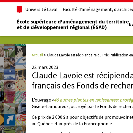
Université Laval
Faculté d’aménagement, d’architect
École supérieure d'aménagement du territoire
No
et de développement régional (ÉSAD)
Accueil
>
Claude Lavoie est récipiendaire du Prix Publication e
22 mars 2023
Claude Lavoie est récipienda
français des Fonds de rech
L’ouvrage «
40 autres plantes envahissantes: protég
Gisèle-Lamoureux, octroyé par le Fonds de recher
Ce prix de 2 000 $ a pour objectifs de promouvoir e
au Québec et auprès de la Francophonie.