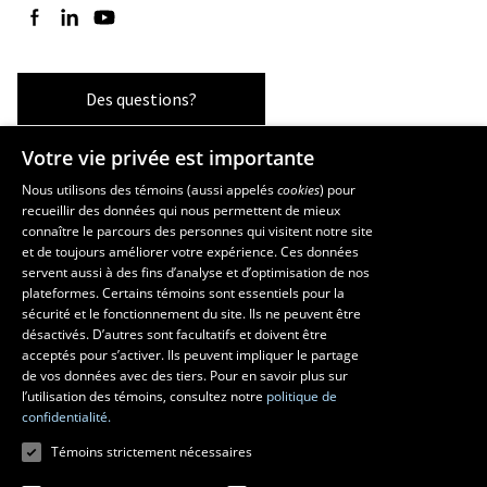
Suivez-nous sur Facebook
Suivez-nous sur LinkedIn
Suivez-nous sur YouTube
Des questions?
Votre vie privée est importante
Les écoles et la recherche
Nous utilisons des témoins (aussi appelés
cookies
) pour
recueillir des données qui nous permettent de mieux
École supérieure d’aménagement du territoire et de développement
connaître le parcours des personnes qui visitent notre site
régional
et de toujours améliorer votre expérience. Ces données
servent aussi à des fins d’analyse et d’optimisation de nos
École d’architecture
plateformes. Certains témoins sont essentiels pour la
École d’art
sécurité et le fonctionnement du site. Ils ne peuvent être
École de design
désactivés. D’autres sont facultatifs et doivent être
Centre de recherche en aménagement et développement
acceptés pour s’activer. Ils peuvent impliquer le partage
de vos données avec des tiers. Pour en savoir plus sur
l’utilisation des témoins, consultez notre
politique de
confidentialité.
Témoins strictement nécessaires