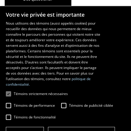
Votre vie privée est importante
Les écoles et la recherche
Nous utilisons des témoins (aussi appelés
cookies
) pour
recueillir des données qui nous permettent de mieux
École supérieure d’aménagement du territoire et de développement
connaître le parcours des personnes qui visitent notre site
régional
et de toujours améliorer votre expérience. Ces données
servent aussi à des fins d’analyse et d’optimisation de nos
École d’architecture
plateformes. Certains témoins sont essentiels pour la
École d’art
sécurité et le fonctionnement du site. Ils ne peuvent être
École de design
désactivés. D’autres sont facultatifs et doivent être
Centre de recherche en aménagement et développement
acceptés pour s’activer. Ils peuvent impliquer le partage
de vos données avec des tiers. Pour en savoir plus sur
l’utilisation des témoins, consultez notre
politique de
confidentialité.
Témoins strictement nécessaires
Témoins de performance
Témoins de publicité ciblée
Témoins de fonctionnalité
© 2026 Université Laval
Tous droits réservés