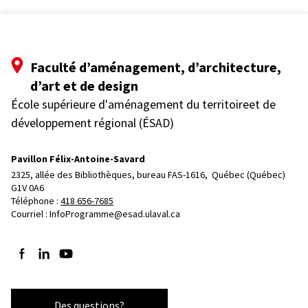
Faculté d’aménagement, d’architecture,
d’art et de design
École supérieure d'aménagement du territoireet de
développement régional (ÉSAD)
Pavillon Félix-Antoine-Savard
2325, allée des Bibliothèques, bureau FAS-1616, 
Québec (Québec)  
G1V 0A6
Téléphone : 
418 656-7685
Courriel :
InfoProgramme@esad.ulaval.ca
Suivez-nous sur Facebook
Suivez-nous sur LinkedIn
Suivez-nous sur YouTube
Des questions?