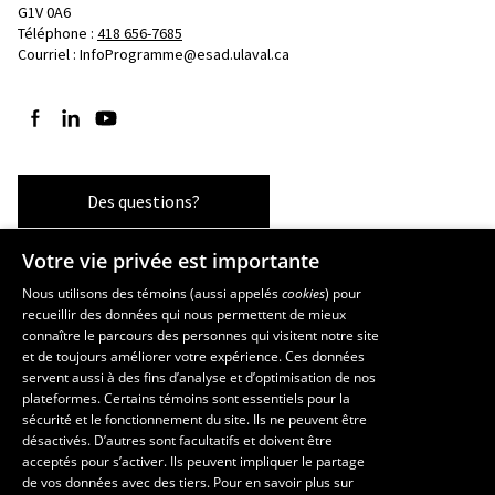
G1V 0A6
Téléphone : 
418 656-7685
Courriel :
InfoProgramme@esad.ulaval.ca
Suivez-nous sur Facebook
Suivez-nous sur LinkedIn
Suivez-nous sur YouTube
Des questions?
Votre vie privée est importante
Les écoles et la recherche
Nous utilisons des témoins (aussi appelés
cookies
) pour
recueillir des données qui nous permettent de mieux
École supérieure d’aménagement du territoire et de développement
connaître le parcours des personnes qui visitent notre site
régional
et de toujours améliorer votre expérience. Ces données
servent aussi à des fins d’analyse et d’optimisation de nos
École d’architecture
plateformes. Certains témoins sont essentiels pour la
École d’art
sécurité et le fonctionnement du site. Ils ne peuvent être
École de design
désactivés. D’autres sont facultatifs et doivent être
Centre de recherche en aménagement et développement
acceptés pour s’activer. Ils peuvent impliquer le partage
de vos données avec des tiers. Pour en savoir plus sur