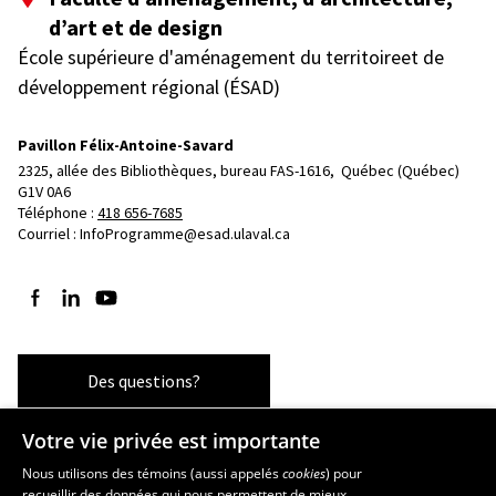
d’art et de design
École supérieure d'aménagement du territoireet de
développement régional (ÉSAD)
Pavillon Félix-Antoine-Savard
2325, allée des Bibliothèques, bureau FAS-1616, 
Québec (Québec)  
G1V 0A6
Téléphone : 
418 656-7685
Courriel :
InfoProgramme@esad.ulaval.ca
Suivez-nous sur Facebook
Suivez-nous sur LinkedIn
Suivez-nous sur YouTube
Des questions?
Votre vie privée est importante
Les écoles et la recherche
Nous utilisons des témoins (aussi appelés
cookies
) pour
recueillir des données qui nous permettent de mieux