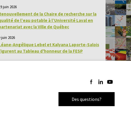
19 juin 2026
Renouvellement de la Chaire de recherche sur la
qualité de l’eau potable à l’Université Laval en
partenariat avec la Ville de Québec
 juin 2026
Léane-Angélique Lebel et Kalyana Laporte-Salois
figurent au Tableau d'honneur de la FESP
Suivez-nous sur Facebo
Suivez-nous sur Li
Suivez-nous 
Des questions?