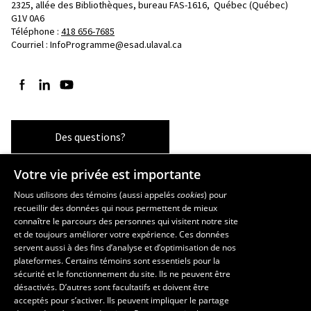
2325, allée des Bibliothèques, bureau FAS-1616, 
Québec (Québec)  
G1V 0A6
Téléphone : 
418 656-7685
Courriel :
InfoProgramme@esad.ulaval.ca
Suivez-nous sur Facebook
Suivez-nous sur LinkedIn
Suivez-nous sur YouTube
Des questions?
Votre vie privée est importante
Les écoles et la recherche
Nous utilisons des témoins (aussi appelés
cookies
) pour
recueillir des données qui nous permettent de mieux
École supérieure d’aménagement du territoire et de développement
connaître le parcours des personnes qui visitent notre site
régional
et de toujours améliorer votre expérience. Ces données
servent aussi à des fins d’analyse et d’optimisation de nos
École d’architecture
plateformes. Certains témoins sont essentiels pour la
École d’art
sécurité et le fonctionnement du site. Ils ne peuvent être
École de design
désactivés. D’autres sont facultatifs et doivent être
Centre de recherche en aménagement et développement
acceptés pour s’activer. Ils peuvent impliquer le partage