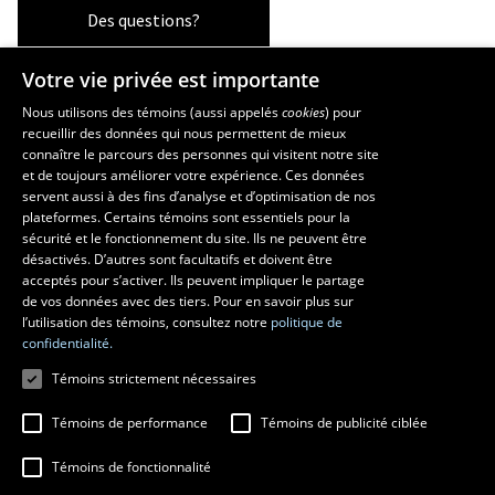
Des questions?
Votre vie privée est importante
Les écoles et la recherche
Nous utilisons des témoins (aussi appelés
cookies
) pour
recueillir des données qui nous permettent de mieux
École supérieure d’aménagement du territoire et de développement
connaître le parcours des personnes qui visitent notre site
régional
et de toujours améliorer votre expérience. Ces données
servent aussi à des fins d’analyse et d’optimisation de nos
École d’architecture
plateformes. Certains témoins sont essentiels pour la
École d’art
sécurité et le fonctionnement du site. Ils ne peuvent être
École de design
désactivés. D’autres sont facultatifs et doivent être
Centre de recherche en aménagement et développement
acceptés pour s’activer. Ils peuvent impliquer le partage
de vos données avec des tiers. Pour en savoir plus sur
l’utilisation des témoins, consultez notre
politique de
confidentialité.
Témoins strictement nécessaires
Témoins de performance
Témoins de publicité ciblée
Témoins de fonctionnalité