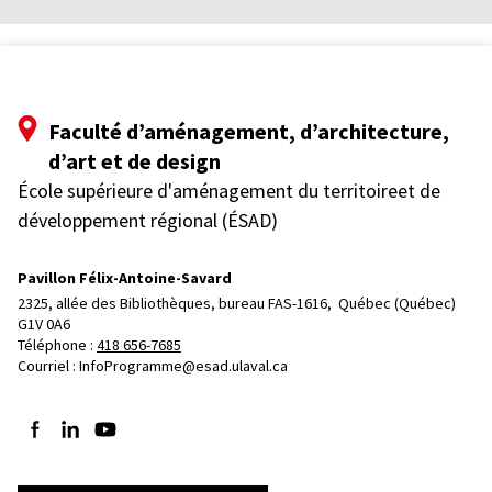
Faculté d’aménagement, d’architecture,
d’art et de design
École supérieure d'aménagement du territoireet de
développement régional (ÉSAD)
Pavillon Félix-Antoine-Savard
2325, allée des Bibliothèques, bureau FAS-1616, 
Québec (Québec)  
G1V 0A6
Téléphone : 
418 656-7685
Courriel :
InfoProgramme@esad.ulaval.ca
Suivez-nous sur Facebook
Suivez-nous sur LinkedIn
Suivez-nous sur YouTube