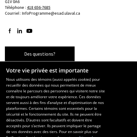
G1V 0A6
Téléphone : 
418 656-7685
Courriel :
InfoProgramme@esad.ulaval.ca
Suivez-nous sur Facebook
Suivez-nous sur LinkedIn
Suivez-nous sur YouTube
Des questions?
Votre vie privée est importante
Les écoles et la recherche
Nous utilisons des témoins (aussi appelés
cookies
) pour
recueillir des données qui nous permettent de mieux
École supérieure d’aménagement du territoire et de développement
connaître le parcours des personnes qui visitent notre site
régional
et de toujours améliorer votre expérience. Ces données
servent aussi à des fins d’analyse et d’optimisation de nos
École d’architecture
plateformes. Certains témoins sont essentiels pour la
École d’art
sécurité et le fonctionnement du site. Ils ne peuvent être
École de design
désactivés. D’autres sont facultatifs et doivent être
Centre de recherche en aménagement et développement
acceptés pour s’activer. Ils peuvent impliquer le partage
de vos données avec des tiers. Pour en savoir plus sur