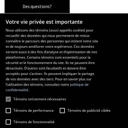
Des questions?
Votre vie privée est importante
Les écoles et la recherche
Nous utilisons des témoins (aussi appelés
cookies
) pour
recueillir des données qui nous permettent de mieux
École supérieure d’aménagement du territoire et de développement
connaître le parcours des personnes qui visitent notre site
régional
et de toujours améliorer votre expérience. Ces données
servent aussi à des fins d’analyse et d’optimisation de nos
École d’architecture
plateformes. Certains témoins sont essentiels pour la
École d’art
sécurité et le fonctionnement du site. Ils ne peuvent être
École de design
désactivés. D’autres sont facultatifs et doivent être
Centre de recherche en aménagement et développement
acceptés pour s’activer. Ils peuvent impliquer le partage
de vos données avec des tiers. Pour en savoir plus sur
l’utilisation des témoins, consultez notre
politique de
confidentialité.
Témoins strictement nécessaires
Témoins de performance
Témoins de publicité ciblée
Témoins de fonctionnalité