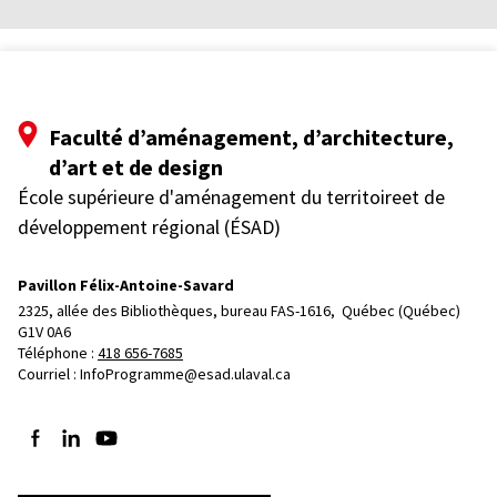
Faculté d’aménagement, d’architecture,
d’art et de design
École supérieure d'aménagement du territoireet de
développement régional (ÉSAD)
Pavillon Félix-Antoine-Savard
2325, allée des Bibliothèques, bureau FAS-1616, 
Québec (Québec)  
G1V 0A6
Téléphone : 
418 656-7685
Courriel :
InfoProgramme@esad.ulaval.ca
Suivez-nous sur Facebook
Suivez-nous sur LinkedIn
Suivez-nous sur YouTube