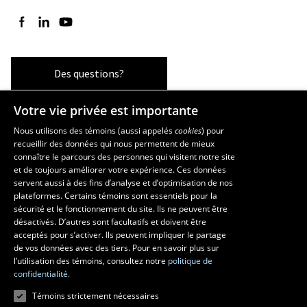
Suivez-nous sur Facebook
Suivez-nous sur LinkedIn
Suivez-nous sur YouTube
Des questions?
Votre vie privée est importante
Les écoles et la recherche
Nous utilisons des témoins (aussi appelés
cookies
) pour
recueillir des données qui nous permettent de mieux
École supérieure d’aménagement du territoire et de développement
connaître le parcours des personnes qui visitent notre site
régional
et de toujours améliorer votre expérience. Ces données
servent aussi à des fins d’analyse et d’optimisation de nos
École d’architecture
plateformes. Certains témoins sont essentiels pour la
École d’art
sécurité et le fonctionnement du site. Ils ne peuvent être
École de design
désactivés. D’autres sont facultatifs et doivent être
Centre de recherche en aménagement et développement
acceptés pour s’activer. Ils peuvent impliquer le partage
de vos données avec des tiers. Pour en savoir plus sur
l’utilisation des témoins, consultez notre
politique de
confidentialité.
Témoins strictement nécessaires