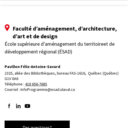
Faculté d’aménagement, d’architecture,
d’art et de design
École supérieure d'aménagement du territoireet de
développement régional (ÉSAD)
Pavillon Félix-Antoine-Savard
2325, allée des Bibliothèques, bureau FAS-1616, 
Québec (Québec)  
G1V 0A6
Téléphone : 
418 656-7685
Courriel :
InfoProgramme@esad.ulaval.ca
Suivez-nous sur Facebook
Suivez-nous sur LinkedIn
Suivez-nous sur YouTube
Des questions?