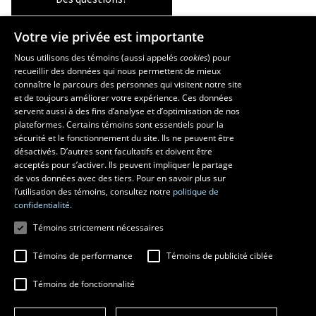
Votre vie privée est importante
Les écoles et la recherche
Nous utilisons des témoins (aussi appelés
cookies
) pour
recueillir des données qui nous permettent de mieux
École supérieure d’aménagement du territoire et de développement
connaître le parcours des personnes qui visitent notre site
régional
et de toujours améliorer votre expérience. Ces données
servent aussi à des fins d’analyse et d’optimisation de nos
École d’architecture
plateformes. Certains témoins sont essentiels pour la
École d’art
sécurité et le fonctionnement du site. Ils ne peuvent être
École de design
désactivés. D’autres sont facultatifs et doivent être
Centre de recherche en aménagement et développement
acceptés pour s’activer. Ils peuvent impliquer le partage
de vos données avec des tiers. Pour en savoir plus sur
l’utilisation des témoins, consultez notre
politique de
confidentialité.
Témoins strictement nécessaires
Témoins de performance
Témoins de publicité ciblée
Témoins de fonctionnalité
© 2026 Université Laval
Tous droits réservés