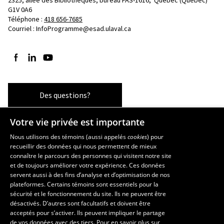
G1V 0A6
Téléphone : 
418 656-7685
Courriel :
InfoProgramme@esad.ulaval.ca
Suivez-nous sur Facebook
Suivez-nous sur LinkedIn
Suivez-nous sur YouTube
Des questions?
Votre vie privée est importante
Les écoles et la recherche
Nous utilisons des témoins (aussi appelés
cookies
) pour
recueillir des données qui nous permettent de mieux
École supérieure d’aménagement du territoire et de développement
connaître le parcours des personnes qui visitent notre site
régional
et de toujours améliorer votre expérience. Ces données
servent aussi à des fins d’analyse et d’optimisation de nos
École d’architecture
plateformes. Certains témoins sont essentiels pour la
École d’art
sécurité et le fonctionnement du site. Ils ne peuvent être
École de design
désactivés. D’autres sont facultatifs et doivent être
Centre de recherche en aménagement et développement
acceptés pour s’activer. Ils peuvent impliquer le partage
de vos données avec des tiers. Pour en savoir plus sur