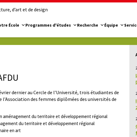
ure, d’art et de design
tre École
Programmes d'études
Recherche
Équipe
Servic
2
 AFDU
vrier dernier au Cercle de l’Université, trois étudiantes de
2
de l’Association des femmes diplômées des universités de
e en aménagement du territoire et développement régional
énagement du territoire et développement régional
naire en art