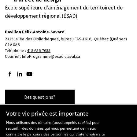
École supérieure d'aménagement du territoireet de
développement régional (ÉSAD)
Pavillon Félix-Antoine-Savard
2325, allée des Bibliothèques, bureau FAS-1616, 
Québec (Québec)  
G1V 0A6
Téléphone : 
418 656-7685
Courriel :
InfoProgramme@esad.ulaval.ca
Suivez-nous sur Facebook
Suivez-nous sur LinkedIn
Suivez-nous sur YouTube
Des questions?
Votre vie privée est importante
Les écoles et la recherche
Nous utilisons des témoins (aussi appelés
cookies
) pour
recueillir des données qui nous permettent de mieux
École supérieure d’aménagement du territoire et de développement
connaître le parcours des personnes qui visitent notre site