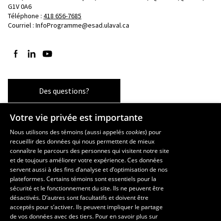
G1V 0A6
Téléphone : 
418 656-7685
Courriel :
InfoProgramme@esad.ulaval.ca
Suivez-nous sur Facebook
Suivez-nous sur LinkedIn
Suivez-nous sur YouTube
Des questions?
Votre vie privée est importante
Les écoles et la recherche
Nous utilisons des témoins (aussi appelés
cookies
) pour
recueillir des données qui nous permettent de mieux
École supérieure d’aménagement du territoire et de développement
connaître le parcours des personnes qui visitent notre site
régional
et de toujours améliorer votre expérience. Ces données
servent aussi à des fins d’analyse et d’optimisation de nos
École d’architecture
plateformes. Certains témoins sont essentiels pour la
École d’art
sécurité et le fonctionnement du site. Ils ne peuvent être
École de design
désactivés. D’autres sont facultatifs et doivent être
Centre de recherche en aménagement et développement
acceptés pour s’activer. Ils peuvent impliquer le partage
de vos données avec des tiers. Pour en savoir plus sur