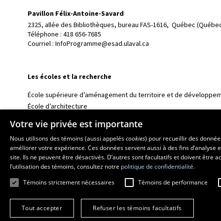
Pavillon Félix-Antoine-Savard
2325, allée des Bibliothèques, bureau FAS-1616, 
Québec (Québec
Téléphone : 
418 656-7685
Courriel :
InfoProgramme@esad.ulaval.ca
Les écoles et la recherche
École supérieure d’aménagement du territoire et de développem
École d’architecture
École d’art
Votre vie privée est importante
École de design
Nous utilisons des témoins (aussi appelés
cookies
) pour recueillir des donné
Centre de recherche en aménagement et développement
améliorer votre expérience. Ces données servent aussi à des fins d’analyse e
site. Ils ne peuvent être désactivés. D’autres sont facultatifs et doivent être
l’utilisation des témoins, consultez notre
politique de confidentialité.
Témoins strictement nécessaires
Témoins de performance
Tout accepter
Refuser les témoins facultatifs