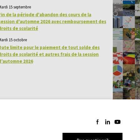
Mardi 15 septembre
Fin de la période d'abandon des cours de la
session d'automne 2026 avec remboursement des
droits de scolarité
Mardi 15 octobre
Date limite pour le paiement de tout solde des
droits de scolarité et autres frais de la session
d’automne 2026
Suivez-nous sur Facebo
Suivez-nous sur Li
Suivez-nous 