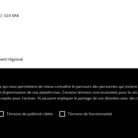
)  G1V 0A6
ent régional
es qui nous permettent de mieux connaître le parcours des personnes qui visitent 
t d’optimisation de nos plateformes. Certains témoins sont essentiels pour la séc
 acceptés pour s’activer. Ils peuvent impliquer le partage de vos données avec des t
Témoins de publicité ciblée
Témoins de fonctionnalité