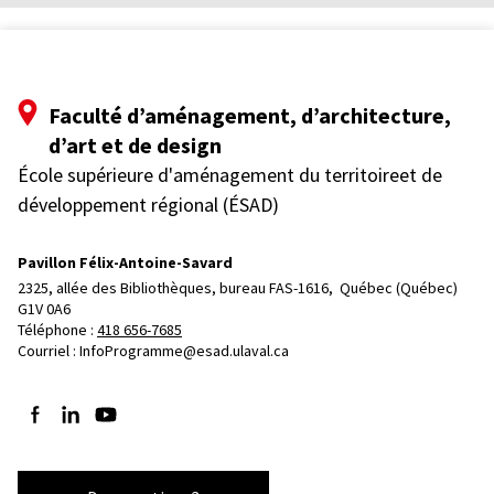
Faculté d’aménagement, d’architecture,
d’art et de design
École supérieure d'aménagement du territoireet de
développement régional (ÉSAD)
Pavillon Félix-Antoine-Savard
2325, allée des Bibliothèques, bureau FAS-1616, 
Québec (Québec)  
G1V 0A6
Téléphone : 
418 656-7685
Courriel :
InfoProgramme@esad.ulaval.ca
Suivez-nous sur Facebook
Suivez-nous sur LinkedIn
Suivez-nous sur YouTube