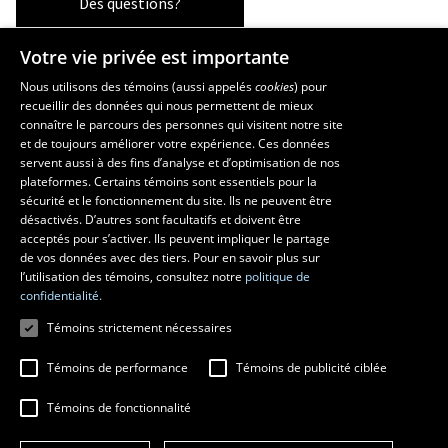
Des questions?
Votre vie privée est importante
Les écoles et la recherche
Nous utilisons des témoins (aussi appelés
cookies
) pour
recueillir des données qui nous permettent de mieux
École supérieure d’aménagement du territoire et de développement
connaître le parcours des personnes qui visitent notre site
régional
et de toujours améliorer votre expérience. Ces données
servent aussi à des fins d’analyse et d’optimisation de nos
École d’architecture
plateformes. Certains témoins sont essentiels pour la
École d’art
sécurité et le fonctionnement du site. Ils ne peuvent être
École de design
désactivés. D’autres sont facultatifs et doivent être
Centre de recherche en aménagement et développement
acceptés pour s’activer. Ils peuvent impliquer le partage
de vos données avec des tiers. Pour en savoir plus sur
l’utilisation des témoins, consultez notre
politique de
confidentialité.
Témoins strictement nécessaires
Témoins de performance
Témoins de publicité ciblée
Témoins de fonctionnalité
© 2026 Université Laval
Tous droits réservés