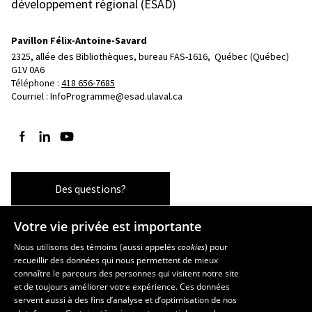
développement régional (ÉSAD)
Pavillon Félix-Antoine-Savard
2325, allée des Bibliothèques, bureau FAS-1616, 
Québec (Québec)  
G1V 0A6
Téléphone : 
418 656-7685
Courriel :
InfoProgramme@esad.ulaval.ca
Suivez-nous sur Facebook
Suivez-nous sur LinkedIn
Suivez-nous sur YouTube
Des questions?
Votre vie privée est importante
Les écoles et la recherche
Nous utilisons des témoins (aussi appelés
cookies
) pour
recueillir des données qui nous permettent de mieux
École supérieure d’aménagement du territoire et de développement
connaître le parcours des personnes qui visitent notre site
régional
et de toujours améliorer votre expérience. Ces données
servent aussi à des fins d’analyse et d’optimisation de nos
École d’architecture