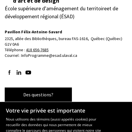
d’art et de design
École supérieure d'aménagement du territoireet de
développement régional (ÉSAD)
Pavillon Félix-Antoine-Savard
2325, allée des Bibliothèques, bureau FAS-1616, 
Québec (Québec)  
G1V 0A6
Téléphone : 
418 656-7685
Courriel :
InfoProgramme@esad.ulaval.ca
Suivez-nous sur Facebook
Suivez-nous sur LinkedIn
Suivez-nous sur YouTube
Des questions?
Votre vie privée est importante
Les écoles et la recherche
Nous utilisons des témoins (aussi appelés
cookies
) pour
recueillir des données qui nous permettent de mieux
École supérieure d’aménagement du territoire et de développement
connaître le parcours des personnes qui visitent notre site