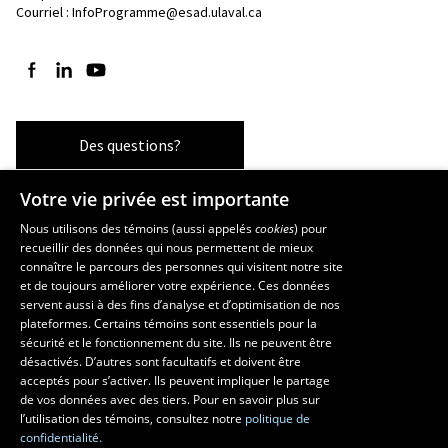
Courriel :
InfoProgramme@esad.ulaval.ca
Suivez-nous sur Facebook
Suivez-nous sur LinkedIn
Suivez-nous sur YouTube
Des questions?
Votre vie privée est importante
Les écoles et la recherche
Nous utilisons des témoins (aussi appelés
cookies
) pour
recueillir des données qui nous permettent de mieux
École supérieure d’aménagement du territoire et de développement
connaître le parcours des personnes qui visitent notre site
régional
et de toujours améliorer votre expérience. Ces données
servent aussi à des fins d’analyse et d’optimisation de nos
École d’architecture
plateformes. Certains témoins sont essentiels pour la
École d’art
sécurité et le fonctionnement du site. Ils ne peuvent être
École de design
désactivés. D’autres sont facultatifs et doivent être
Centre de recherche en aménagement et développement
acceptés pour s’activer. Ils peuvent impliquer le partage
de vos données avec des tiers. Pour en savoir plus sur
l’utilisation des témoins, consultez notre
politique de
confidentialité.