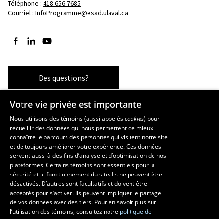
Téléphone : 
418 656-7685
Courriel :
InfoProgramme@esad.ulaval.ca
Suivez-nous sur Facebook
Suivez-nous sur LinkedIn
Suivez-nous sur YouTube
Des questions?
Votre vie privée est importante
Les écoles et la recherche
Nous utilisons des témoins (aussi appelés
cookies
) pour
recueillir des données qui nous permettent de mieux
École supérieure d’aménagement du territoire et de développement
connaître le parcours des personnes qui visitent notre site
régional
et de toujours améliorer votre expérience. Ces données
servent aussi à des fins d’analyse et d’optimisation de nos
École d’architecture
plateformes. Certains témoins sont essentiels pour la
École d’art
sécurité et le fonctionnement du site. Ils ne peuvent être
École de design
désactivés. D’autres sont facultatifs et doivent être
Centre de recherche en aménagement et développement
acceptés pour s’activer. Ils peuvent impliquer le partage
de vos données avec des tiers. Pour en savoir plus sur
l’utilisation des témoins, consultez notre
politique de