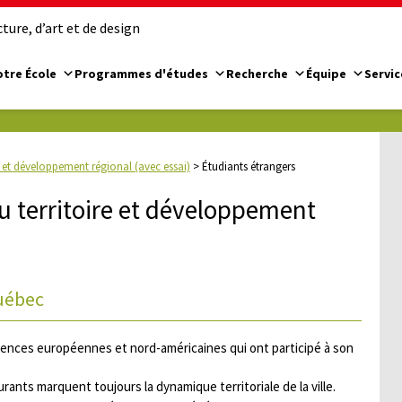
ure, d’art et de design
tre École
Programmes d'études
Recherche
Équipe
Servic
 et développement régional (avec essai)
>
Étudiants étrangers
 territoire et développement
Québec
fluences européennes et nord-américaines qui ont participé à son
nts marquent toujours la dynamique territoriale de la ville.