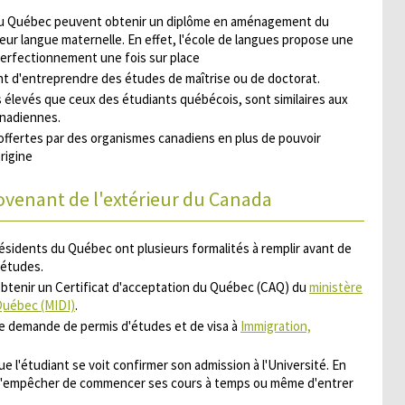
 du Québec peuvent obtenir un diplôme en aménagement du
 leur langue maternelle. En effet, l'école de langues propose une
 perfectionnement une fois sur place
nt d'entreprendre des études de maîtrise ou de doctorat.
us élevés que ceux des étudiants québécois, sont similaires aux
anadiennes.
offertes par des organismes canadiens en plus de pouvoir
rigine
ovenant de l'extérieur du Canada
résidents du Québec ont plusieurs formalités à remplir avant de
 études.
 obtenir un Certificat d'acceptation du Québec (CAQ) du
ministère
 Québec (MIDI)
.
ne demande de permis d'études et de visa à
Immigration,
e l'étudiant se voit confirmer son admission à l'Université. En
it l'empêcher de commencer ses cours à temps ou même d'entrer