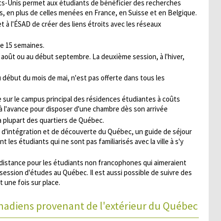
ts-Unis permet aux étudiants de bénéficier des recherches
s, en plus de celles menées en France, en Suisse et en Belgique.
 à l'ÉSAD de créer des liens étroits avec les réseaux
de 15 semaines.
n août ou au début septembre. La deuxième session, à l'hiver,
au début du mois de mai, n'est pas offerte dans tous les
e sur le campus principal des résidences étudiantes à coûts
 à l'avance pour disposer d'une chambre dès son arrivée
a plupart des quartiers de Québec.
s d'intégration et de découverte du Québec, un guide de séjour
 les étudiants qui ne sont pas familiarisés avec la ville à s'y
 distance pour les étudiants non francophones qui aimeraient
 session d'études au Québec. Il est aussi possible de suivre des
 une fois sur place.
anadiens provenant de l'extérieur du Québec