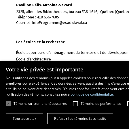
Pavillon Félix-Antoine-Savard
2325, allée des Bibliothèques, bureau FAS-1616, 
Québec (Québec
Téléphone : 
418 656-7685
Courriel :
InfoProgramme@esad.ulaval.ca
Les écoles et la recherche
École supérieure d’aménagement du territoire et de développem
École d’architecture
École d’art
Votre vie privée est importante
École de design
Nous utilisons des témoins (aussi appelés
cookies
) pour recueillir des donné
Centre de recherche en aménagement et développement
améliorer votre expérience. Ces données servent aussi à des fins d’analyse e
site. Ils ne peuvent être désactivés. D’autres sont facultatifs et doivent être
l’utilisation des témoins, consultez notre
politique de confidentialité.
Témoins strictement nécessaires
Témoins de performance
Tout accepter
Refuser les témoins facultatifs