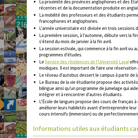
La proximité des provinces anglophones et des Éta
récentes et de la documentation produite en anglai
La mobilité des professeurs et des étudiants permet
francophones et anglophones.
L'année universitaire est divisée en trois sessions 
La première session, à l'automne, débute vers la fi
s'étend du mois de janvier à la fin avril.
La session estivale, qui commence à la fin avril ou 
programmes d'études.
Le
Service des résidences de l'Université Laval
offr
modiques. Il est important de faire une réservation
Le réseau d'autobus dessert le campus à partir de l
Le Bureau de la vie étudiante propose des activité
bilingue ainsi qu'un programme de jumelage qui aident
intégrer et à rencontrer d'autres étudiants.
L'École de langues propose des cours de français à
améliorer leurs habiletés avant d'entreprendre leur
cours intensifs (immersion) ou de perfectionnement
Informations utiles aux étudiants c