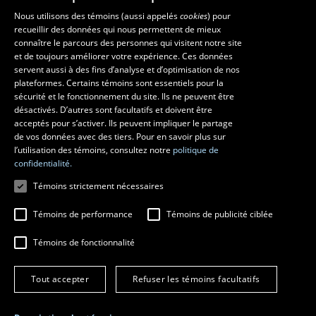
Les écoles et la recherche
Nous utilisons des témoins (aussi appelés
cookies
) pour
recueillir des données qui nous permettent de mieux
École supérieure d’aménagement du territoire et de développement
connaître le parcours des personnes qui visitent notre site
régional
et de toujours améliorer votre expérience. Ces données
servent aussi à des fins d’analyse et d’optimisation de nos
École d’architecture
plateformes. Certains témoins sont essentiels pour la
École d’art
sécurité et le fonctionnement du site. Ils ne peuvent être
École de design
désactivés. D’autres sont facultatifs et doivent être
Centre de recherche en aménagement et développement
acceptés pour s’activer. Ils peuvent impliquer le partage
de vos données avec des tiers. Pour en savoir plus sur
l’utilisation des témoins, consultez notre
politique de
confidentialité.
Témoins strictement nécessaires
Témoins de performance
Témoins de publicité ciblée
Témoins de fonctionnalité
© 2026 Université Laval
Tous droits réservés
Tout accepter
Refuser les témoins facultatifs
Conditions générales d'utilisation
Fraude en ligne
Confidentialité