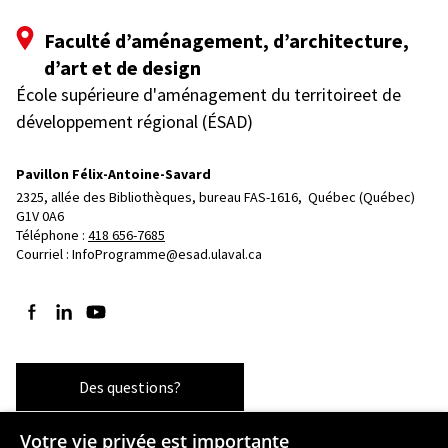
Faculté d’aménagement, d’architecture,
d’art et de design
École supérieure d'aménagement du territoireet de
développement régional (ÉSAD)
Pavillon Félix-Antoine-Savard
2325, allée des Bibliothèques, bureau FAS-1616, 
Québec (Québec)  
G1V 0A6
Téléphone : 
418 656-7685
Courriel :
InfoProgramme@esad.ulaval.ca
Suivez-nous sur Facebook
Suivez-nous sur LinkedIn
Suivez-nous sur YouTube
Des questions?
Votre vie privée est importante