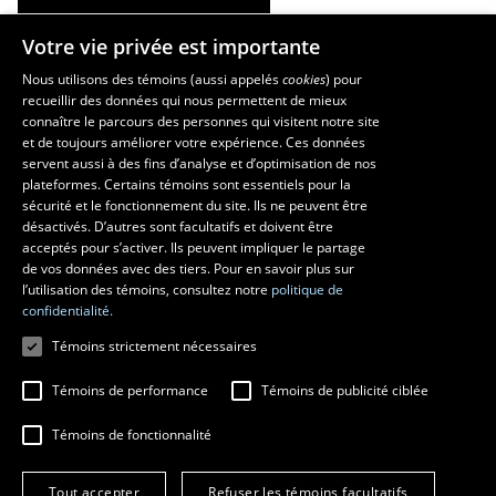
Votre vie privée est importante
Les écoles et la recherche
Nous utilisons des témoins (aussi appelés
cookies
) pour
recueillir des données qui nous permettent de mieux
École supérieure d’aménagement du territoire et de développement
connaître le parcours des personnes qui visitent notre site
régional
et de toujours améliorer votre expérience. Ces données
servent aussi à des fins d’analyse et d’optimisation de nos
École d’architecture
plateformes. Certains témoins sont essentiels pour la
École d’art
sécurité et le fonctionnement du site. Ils ne peuvent être
École de design
désactivés. D’autres sont facultatifs et doivent être
Centre de recherche en aménagement et développement
acceptés pour s’activer. Ils peuvent impliquer le partage
de vos données avec des tiers. Pour en savoir plus sur
l’utilisation des témoins, consultez notre
politique de
confidentialité.
Témoins strictement nécessaires
Témoins de performance
Témoins de publicité ciblée
Témoins de fonctionnalité
© 2026 Université Laval
Tous droits réservés
Tout accepter
Refuser les témoins facultatifs