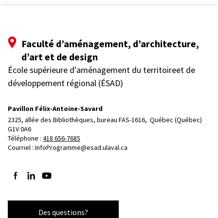
Faculté d’aménagement, d’architecture,
d’art et de design
École supérieure d'aménagement du territoireet de
développement régional (ÉSAD)
Pavillon Félix-Antoine-Savard
2325, allée des Bibliothèques, bureau FAS-1616, 
Québec (Québec)  
G1V 0A6
Téléphone : 
418 656-7685
Courriel :
InfoProgramme@esad.ulaval.ca
Suivez-nous sur Facebook
Suivez-nous sur LinkedIn
Suivez-nous sur YouTube
Des questions?