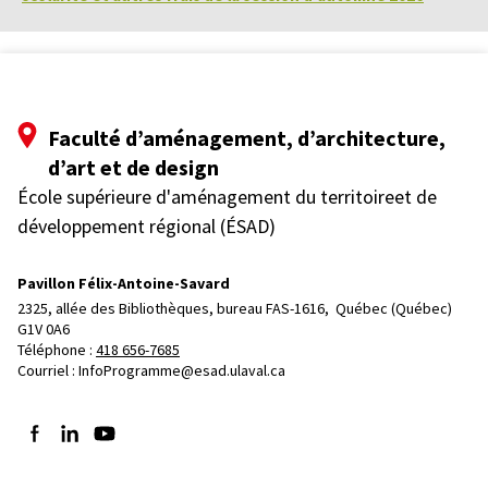
Faculté d’aménagement, d’architecture,
d’art et de design
École supérieure d'aménagement du territoireet de
développement régional (ÉSAD)
Pavillon Félix-Antoine-Savard
2325, allée des Bibliothèques, bureau FAS-1616, 
Québec (Québec)  
G1V 0A6
Téléphone : 
418 656-7685
Courriel :
InfoProgramme@esad.ulaval.ca
Suivez-nous sur Facebook
Suivez-nous sur LinkedIn
Suivez-nous sur YouTube