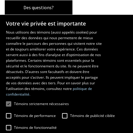
Des questions?
Votre vie privée est importante
Les écoles et la recherche
Nous utilisons des témoins (aussi appelés
cookies
) pour
recueillir des données qui nous permettent de mieux
École supérieure d’aménagement du territoire et de développement
connaître le parcours des personnes qui visitent notre site
régional
et de toujours améliorer votre expérience. Ces données
servent aussi à des fins d’analyse et d’optimisation de nos
École d’architecture
plateformes. Certains témoins sont essentiels pour la
École d’art
sécurité et le fonctionnement du site. Ils ne peuvent être
École de design
désactivés. D’autres sont facultatifs et doivent être
Centre de recherche en aménagement et développement
acceptés pour s’activer. Ils peuvent impliquer le partage
de vos données avec des tiers. Pour en savoir plus sur
l’utilisation des témoins, consultez notre
politique de
confidentialité.
Témoins strictement nécessaires
Témoins de performance
Témoins de publicité ciblée
Témoins de fonctionnalité