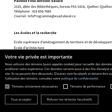
Pavillon Félix-Antoine-Savard
2325, allée des Bibliothèques, bureau FAS-1616, 
Québec (Québec
Téléphone : 
418 656-7685
Courriel :
InfoProgramme@esad.ulaval.ca
Les écoles et la recherche
École supérieure d’aménagement du territoire et de développem
École d’architecture
École d’art
Votre vie privée est importante
École de design
Nous utilisons des témoins (aussi appelés
cookies
) pour recueillir des donné
Centre de recherche en aménagement et développement
améliorer votre expérience. Ces données servent aussi à des fins d’analyse e
site. Ils ne peuvent être désactivés. D’autres sont facultatifs et doivent être
l’utilisation des témoins, consultez notre
politique de confidentialité.
Témoins strictement nécessaires
Témoins de performance
Tout accepter
Refuser les témoins facultatifs