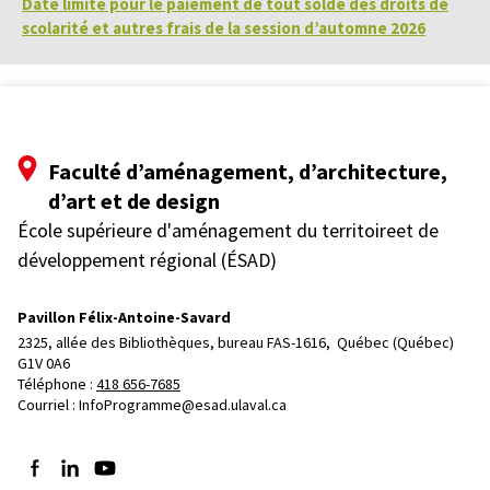
Date limite pour le paiement de tout solde des droits de
scolarité et autres frais de la session d’automne 2026
Faculté d’aménagement, d’architecture,
d’art et de design
École supérieure d'aménagement du territoireet de
développement régional (ÉSAD)
Pavillon Félix-Antoine-Savard
2325, allée des Bibliothèques, bureau FAS-1616, 
Québec (Québec)  
G1V 0A6
Téléphone : 
418 656-7685
Courriel :
InfoProgramme@esad.ulaval.ca
Suivez-nous sur Facebook
Suivez-nous sur LinkedIn
Suivez-nous sur YouTube