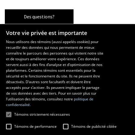
Des questions?
Votre vie privée est importante
Les écoles et la recherche
Nous utilisons des témoins (aussi appelés
cookies
) pour
recueillir des données qui nous permettent de mieux
École supérieure d’aménagement du territoire et de développement
connaître le parcours des personnes qui visitent notre site
régional
et de toujours améliorer votre expérience. Ces données
servent aussi à des fins d’analyse et d’optimisation de nos
École d’architecture
plateformes. Certains témoins sont essentiels pour la
École d’art
sécurité et le fonctionnement du site. Ils ne peuvent être
École de design
désactivés. D’autres sont facultatifs et doivent être
Centre de recherche en aménagement et développement
acceptés pour s’activer. Ils peuvent impliquer le partage
de vos données avec des tiers. Pour en savoir plus sur
l’utilisation des témoins, consultez notre
politique de
confidentialité.
Témoins strictement nécessaires
Témoins de performance
Témoins de publicité ciblée