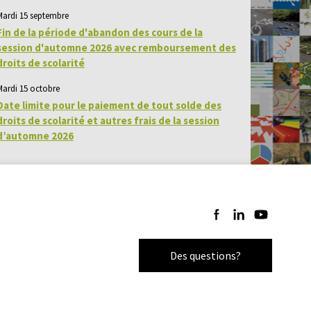
Mardi 15 septembre
Fin de la période d'abandon des cours de la
session d'automne 2026 avec remboursement des
droits de scolarité
Mardi 15 octobre
Date limite pour le paiement de tout solde des
droits de scolarité et autres frais de la session
d’automne 2026
Suivez-nous sur Facebo
Suivez-nous sur Li
Suivez-nous 
Des questions?