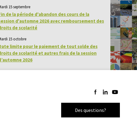
Mardi 15 septembre
Fin de la période d'abandon des cours de la
session d'automne 2026 avec remboursement des
droits de scolarité
Mardi 15 octobre
Date limite pour le paiement de tout solde des
droits de scolarité et autres frais de la session
d’automne 2026
Suivez-nous sur Facebo
Suivez-nous sur Li
Suivez-nous 
Des questions?