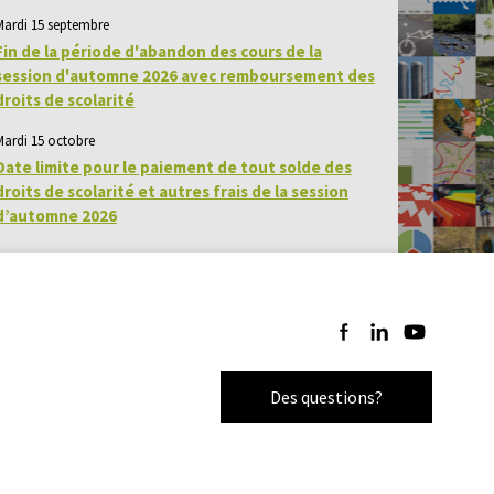
Mardi 15 septembre
Fin de la période d'abandon des cours de la
session d'automne 2026 avec remboursement des
droits de scolarité
Mardi 15 octobre
Date limite pour le paiement de tout solde des
droits de scolarité et autres frais de la session
d’automne 2026
Suivez-nous sur Facebo
Suivez-nous sur Li
Suivez-nous 
Des questions?