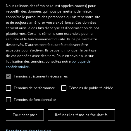
Les écoles et la recherche
Nous utilisons des témoins (aussi appelés
cookies
) pour
recueillir des données qui nous permettent de mieux
École supérieure d’aménagement du territoire et de développement
connaître le parcours des personnes qui visitent notre site
régional
et de toujours améliorer votre expérience. Ces données
servent aussi à des fins d’analyse et d’optimisation de nos
École d’architecture
plateformes. Certains témoins sont essentiels pour la
École d’art
sécurité et le fonctionnement du site. Ils ne peuvent être
École de design
désactivés. D’autres sont facultatifs et doivent être
Centre de recherche en aménagement et développement
acceptés pour s’activer. Ils peuvent impliquer le partage
de vos données avec des tiers. Pour en savoir plus sur
l’utilisation des témoins, consultez notre
politique de
confidentialité.
Témoins strictement nécessaires
Témoins de performance
Témoins de publicité ciblée
Témoins de fonctionnalité
© 2026 Université Laval
Tous droits réservés
Tout accepter
Refuser les témoins facultatifs
Conditions générales d'utilisation
Fraude en ligne
Confidentialité
Description des témoins