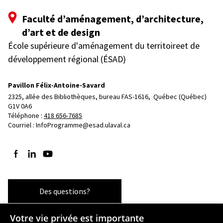
Faculté d’aménagement, d’architecture,
d’art et de design
École supérieure d'aménagement du territoireet de
développement régional (ÉSAD)
Pavillon Félix-Antoine-Savard
2325, allée des Bibliothèques, bureau FAS-1616, 
Québec (Québec)  
G1V 0A6
Téléphone : 
418 656-7685
Courriel :
InfoProgramme@esad.ulaval.ca
Suivez-nous sur Facebook
Suivez-nous sur LinkedIn
Suivez-nous sur YouTube
Des questions?
Votre vie privée est importante