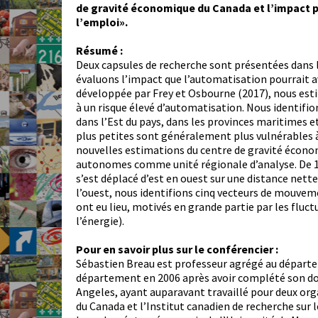
de gravité économique du Canada et l’impact p
l’emploi».
Résumé :
Deux capsules de recherche sont présentées dans l
évaluons l’impact que l’automatisation pourrait av
développée par Frey et Osbourne (2017), nous es
à un risque élevé d’automatisation. Nous identifi
dans l’Est du pays, dans les provinces maritimes
plus petites sont généralement plus vulnérables 
nouvelles estimations du centre de gravité économ
autonomes comme unité régionale d’analyse. De 1
s’est déplacé d’est en ouest sur une distance nett
l’ouest, nous identifions cinq vecteurs de mouve
ont eu lieu, motivés en grande partie par les fluct
l’énergie).
Pour en savoir plus sur le conférencier :
Sébastien Breau est professeur agrégé au départeme
département en 2006 après avoir complété son doc
Angeles, ayant auparavant travaillé pour deux or
du Canada et l’Institut canadien de recherche sur 