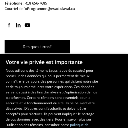
Téléphone : 
418 656-7685
Courriel :
InfoProgramme@esad.ulaval.ca
Suivez-nous sur Facebook
Suivez-nous sur LinkedIn
Suivez-nous sur YouTube
Des questions?
Votre vie privée est importante
Les écoles et la recherche
Nous utilisons des témoins (aussi appelés
cookies
) pour
recueillir des données qui nous permettent de mieux
École supérieure d’aménagement du territoire et de développement
connaître le parcours des personnes qui visitent notre site
régional
et de toujours améliorer votre expérience. Ces données
servent aussi à des fins d’analyse et d’optimisation de nos
École d’architecture
plateformes. Certains témoins sont essentiels pour la
École d’art
sécurité et le fonctionnement du site. Ils ne peuvent être
École de design
désactivés. D’autres sont facultatifs et doivent être
Centre de recherche en aménagement et développement
acceptés pour s’activer. Ils peuvent impliquer le partage
de vos données avec des tiers. Pour en savoir plus sur
l’utilisation des témoins, consultez notre
politique de