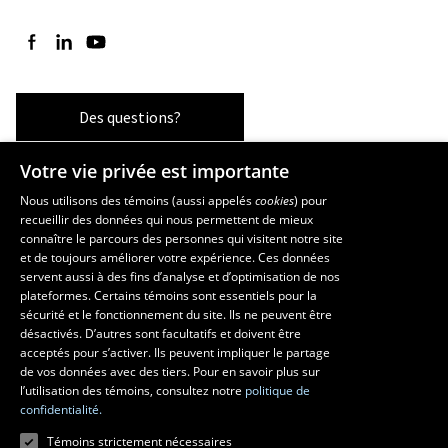
Suivez-nous sur Facebook
Suivez-nous sur LinkedIn
Suivez-nous sur YouTube
Des questions?
Votre vie privée est importante
Les écoles et la recherche
Nous utilisons des témoins (aussi appelés
cookies
) pour
recueillir des données qui nous permettent de mieux
École supérieure d’aménagement du territoire et de développement
connaître le parcours des personnes qui visitent notre site
régional
et de toujours améliorer votre expérience. Ces données
servent aussi à des fins d’analyse et d’optimisation de nos
École d’architecture
plateformes. Certains témoins sont essentiels pour la
École d’art
sécurité et le fonctionnement du site. Ils ne peuvent être
École de design
désactivés. D’autres sont facultatifs et doivent être
Centre de recherche en aménagement et développement
acceptés pour s’activer. Ils peuvent impliquer le partage
de vos données avec des tiers. Pour en savoir plus sur
l’utilisation des témoins, consultez notre
politique de
confidentialité.
Témoins strictement nécessaires