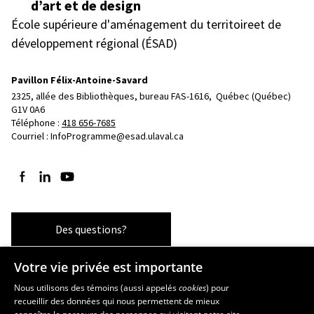
d’art et de design
École supérieure d'aménagement du territoireet de
développement régional (ÉSAD)
Pavillon Félix-Antoine-Savard
2325, allée des Bibliothèques, bureau FAS-1616, 
Québec (Québec)  
G1V 0A6
Téléphone : 
418 656-7685
Courriel :
InfoProgramme@esad.ulaval.ca
Suivez-nous sur Facebook
Suivez-nous sur LinkedIn
Suivez-nous sur YouTube
Des questions?
Votre vie privée est importante
Les écoles et la recherche
Nous utilisons des témoins (aussi appelés
cookies
) pour
recueillir des données qui nous permettent de mieux
École supérieure d’aménagement du territoire et de développement