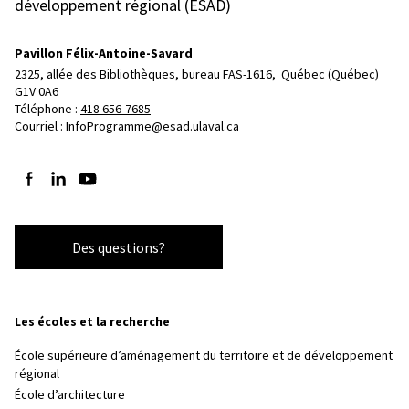
développement régional (ÉSAD)
Pavillon Félix-Antoine-Savard
2325, allée des Bibliothèques, bureau FAS-1616, 
Québec (Québec)  
G1V 0A6
Téléphone : 
418 656-7685
Courriel :
InfoProgramme@esad.ulaval.ca
Suivez-nous sur Facebook
Suivez-nous sur LinkedIn
Suivez-nous sur YouTube
Des questions?
Les écoles et la recherche
École supérieure d’aménagement du territoire et de développement
régional
École d’architecture