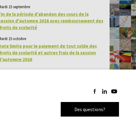
Mardi 15 septembre
Fin de la période d'abandon des cours de la
session d'automne 2026 avec remboursement des
droits de scolarité
Mardi 15 octobre
Date limite pour le paiement de tout solde des
droits de scolarité et autres frais de la session
d’automne 2026
Suivez-nous sur Facebo
Suivez-nous sur Li
Suivez-nous 
Des questions?