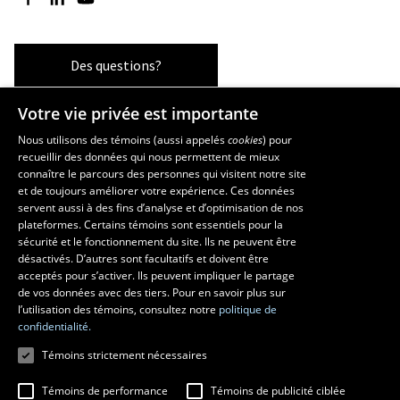
Des questions?
Votre vie privée est importante
Les écoles et la recherche
Nous utilisons des témoins (aussi appelés
cookies
) pour
recueillir des données qui nous permettent de mieux
École supérieure d’aménagement du territoire et de développement
connaître le parcours des personnes qui visitent notre site
régional
et de toujours améliorer votre expérience. Ces données
servent aussi à des fins d’analyse et d’optimisation de nos
École d’architecture
plateformes. Certains témoins sont essentiels pour la
École d’art
sécurité et le fonctionnement du site. Ils ne peuvent être
École de design
désactivés. D’autres sont facultatifs et doivent être
Centre de recherche en aménagement et développement
acceptés pour s’activer. Ils peuvent impliquer le partage
de vos données avec des tiers. Pour en savoir plus sur
l’utilisation des témoins, consultez notre
politique de
confidentialité.
Témoins strictement nécessaires
Témoins de performance
Témoins de publicité ciblée